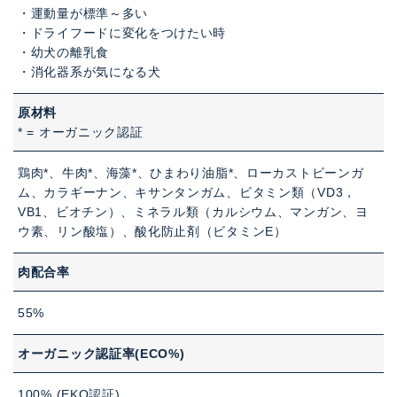
・運動量が標準～多い
・ドライフードに変化をつけたい時
・幼犬の離乳食
・消化器系が気になる犬
原材料
* = オーガニック認証
鶏肉*、牛肉*、海藻*、ひまわり油脂*、ローカストビーンガ
ム、カラギーナン、キサンタンガム、ビタミン類（VD3，
VB1、ビオチン）、ミネラル類（カルシウム、マンガン、ヨ
ウ素、リン酸塩）、酸化防止剤（ビタミンE）
肉配合率
55%
オーガニック認証率(ECO%)
100% (EKO認証)