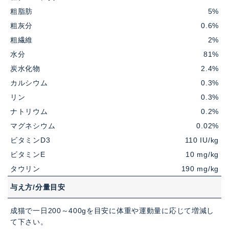
粗脂肪
5%
粗灰分
0.6%
粗繊維
2%
水分
81%
炭水化物
2.4%
カルシウム
0.3%
リン
0.3%
ナトリウム
0.2%
マグネシウム
0.02%
ビタミンD3
110 IU/kg
ビタミンE
10 mg/kg
タウリン
190 mg/kg
与え方/分量目安
成猫で一日200～400gを目安に体重や運動量に応じて増減し
て下さい。