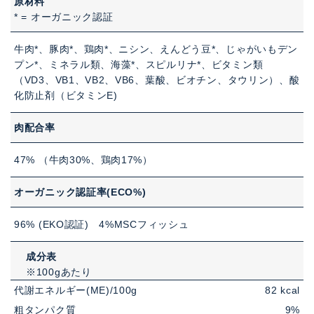
原材料
* = オーガニック認証
牛肉*、豚肉*、鶏肉*、ニシン、えんどう豆*、じゃがいもデン
プン*、ミネラル類、海藻*、スピルリナ*、ビタミン類
（VD3、VB1、VB2、VB6、葉酸、ビオチン、タウリン）、酸
化防止剤（ビタミンE)
肉配合率
47% （牛肉30%、鶏肉17%）
オーガニック認証率(ECO%)
96% (EKO認証) 4%MSCフィッシュ
成分表
※100gあたり
代謝エネルギー(ME)/100g
82 kcal
粗タンパク質
9%