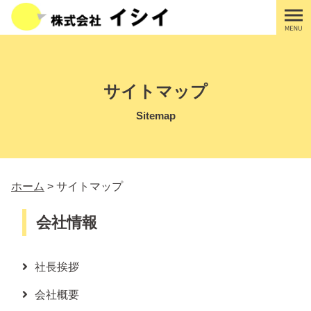
コ
ン
テ
ン
ツ
サイトマップ
へ
ス
Sitemap
キ
ッ
プ
す
ホーム
>
サイトマップ
る
会社情報
社長挨拶
会社概要