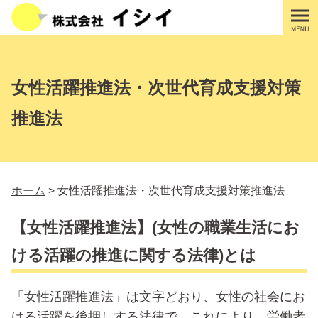
コ
ン
テ
ン
ツ
女性活躍推進法・次世代育成支援対策
へ
ス
推進法
キ
ッ
プ
す
ホーム
>
女性活躍推進法・次世代育成支援対策推進法
る
【女性活躍推進法】(女性の職業生活にお
ける活躍の推進に関する法律)とは
「女性活躍推進法」は文字どおり、女性の社会にお
ける活躍を後押しする法律で、これにより、労働者